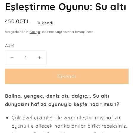
Eşleştirme Oyunu: Su altı
Normal
450.00TL
Tükendi
fiyat
Vergi dahildir.
Kargo
, ödeme sayfasında hesaplanır.
Adet
Memory
Memory
Card
Card
Game
Game
Tükendi
42
42
Kartlı
Kartlı
Hafıza
Hafıza
Balina, yengeç, deniz atı, dalgıç... Su altı
ve
ve
dünyasını hafıza oyunuyla keşfe hazır mısın?
Eşleştirme
Eşleştirme
Oyunu:
Oyunu:
Çok özel çizimleri ile zenginleştirilmiş hafıza
Su
Su
oyunu ile ailecek harika anılar biriktireceksiniz.
altı
altı