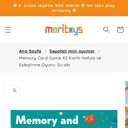
İçeriğe
🌟 2. ürüne sepette %50 indirim 🌟 We take play
atla
seriously 🌟
Sepet
Ana Sayfa
Seyahat mini oyunlar
Memory Card Game 42 Kartlı Hafıza ve
Eşleştirme Oyunu: Su altı
Ürün
bilgisine
atla