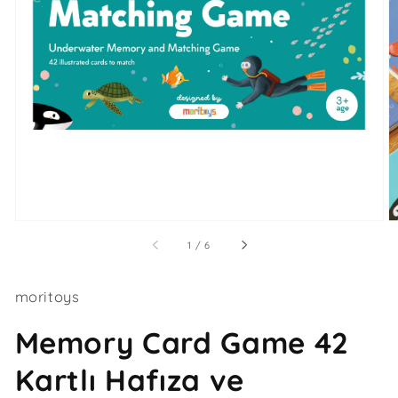
Medya
1
galeri
görünümünde
aç
/
1
/
6
moritoys
Memory Card Game 42
Kartlı Hafıza ve