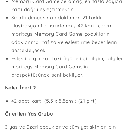
Memory Card Game’de amaç, en fazla sayıda
için
için
kartı doğru eşleştirmektir.
adedi
adedi
azaltın
artırın
Su altı dünyasına odaklanan 21 farklı
illüstrasyon ile hazırlanmış 42 kart içeren
moritoys Memory Card Game çocukların
odaklanma, hafıza ve eşleştirme becerilerini
destekleyecek.
Eşleştirdiğin karttaki figürle ilgili ilginç bilgiler
moritoys Memory Card Game'in
prospektüsünde seni bekliyor!
Neler İçerir?
42 adet kart (5,5 x 5,5cm ) (21 çift)
Önerilen Yaş Grubu
3 yaş ve üzeri çocuklar ve tüm yetişkinler için