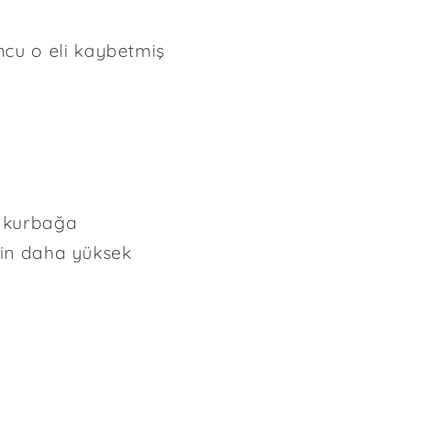
ncu o eli kaybetmiş
.
a kurbağa
erin daha yüksek