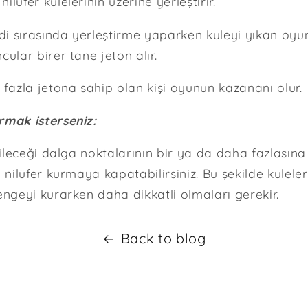
lüfer kulelerinin üzerine yerleştirir.
i sırasında yerleştirme yaparken kuleyi yıkan oyu
cular birer tane jeton alır.
azla jetona sahip olan kişi oyunun kazananı olur
rmak isterseniz:
irileceği dalga noktalarının bir ya da daha fazlasın
ı nilüfer kurmaya kapatabilirsiniz. Bu şekilde kulel
engeyi kurarken daha dikkatli olmaları gerekir.
Back to blog