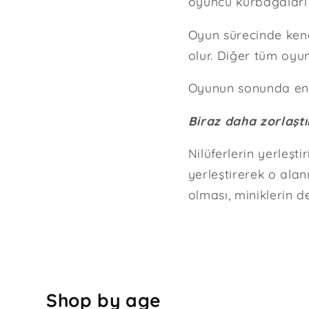
oyuncu kurbağaları ni
Oyun sürecinde kend
olur. Diğer tüm oyun
Oyunun sonunda en f
Biraz daha zorlaştı
Nilüferlerin yerleşt
yerleştirerek o alan
olması, miniklerin d
Shop by age