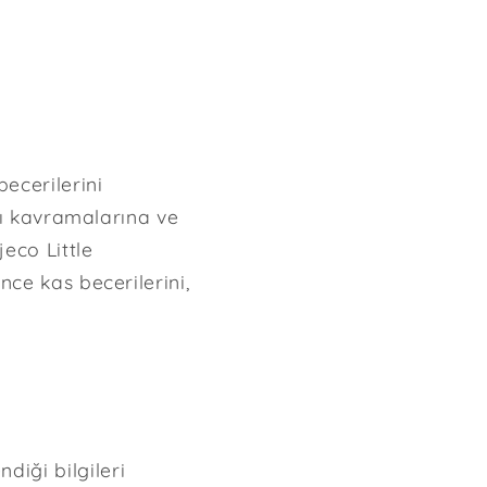
ecerilerini
ını kavramalarına ve
jeco Little
nce kas becerilerini,
iği bilgileri