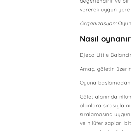
değerlendirir ve bir
vererek uygun yere 
Organizasyon:
Oyunu
Nasıl oynanı
Djeco Little Balancin
Amaç, göletin üzeri
Oyuna başlamadan ön
Gölet alanında nilüf
alanlara sırasıyla n
sıralamasına uygun bi
ve nilüfer sapları 