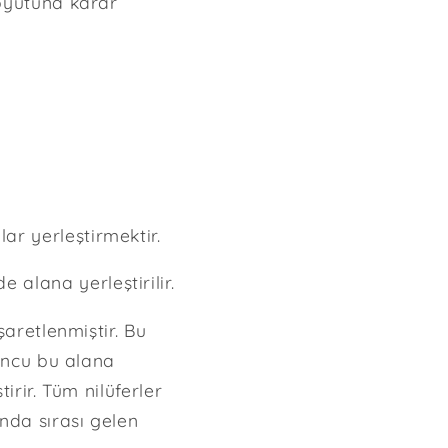
boyutuna karar
ar yerleştirmektir.
alana yerleştirilir.
şaretlenmiştir. Bu
yuncu bu alana
irir. Tüm nilüferler
nda sırası gelen