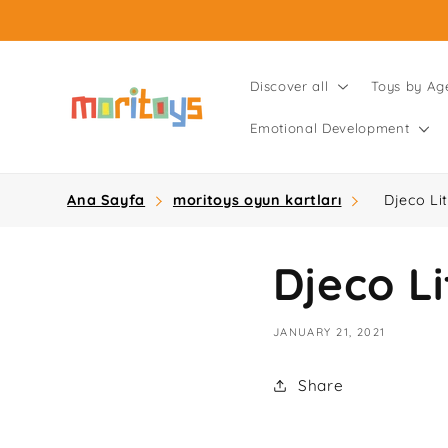
Skip to
content
Discover all
Toys by Ag
Emotional Development
Ana Sayfa
moritoys oyun kartları
Djeco Li
Djeco Li
JANUARY 21, 2021
Share