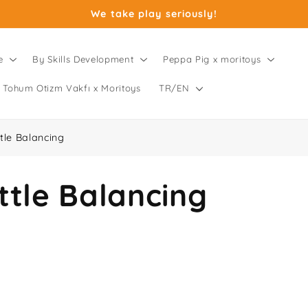
We take play seriously!
e
By Skills Development
Peppa Pig x moritoys
Tohum Otizm Vakfı x Moritoys
TR/EN
ttle Balancing
ttle Balancing