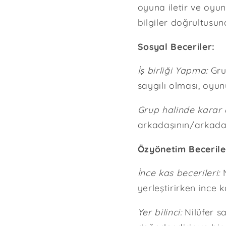
oyuna iletir ve oyun
bilgiler doğrultusund
Sosyal Beceriler:
İş birliği Yapma:
Grup
saygılı olması, oyun
Grup halinde karar 
arkadaşının/arkadaşl
Özyönetim Becerile
İnce kas becerileri:
N
yerleştirirken ince ka
Yer bilinci:
Nilüfer sa