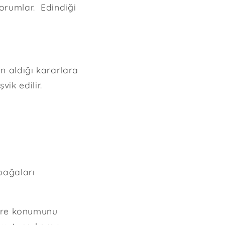
yorumlar. Edindiği
ın aldığı kararlara
ik edilir.
rbağaları
 göre konumunu