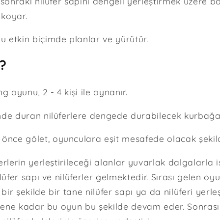
 sonraki nilüfer sapını dengeli yerleştirmek üzere 
koyar.
 etkin biçimde planlar ve yürütür.
r?
g oyunu, 2 - 4 kişi ile oynanır.
nde duran nilüferlere dengede durabilecek kurbağal
ce gölet, oyunculara eşit mesafede olacak şekilde 
erlerin yerleştirileceği alanlar yuvarlak dalgalarla i
ilüfer sapı ve nilüferler gelmektedir. Sırası gelen o
r şekilde bir tane nilüfer sapı ya da nilüferi yerleşt
bitene kadar bu oyun bu şekilde devam eder. Sonrası