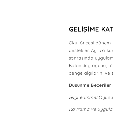
GELİŞİME KAT
Okul öncesi dönem ç
destekler. Ayrıca ku
sonrasında uygulamal
Balancing oyunu, tüm
denge algılarını ve 
Düşünme Becerileri
Bilgi edinme
:
Oyunun 
Kavrama ve uygula