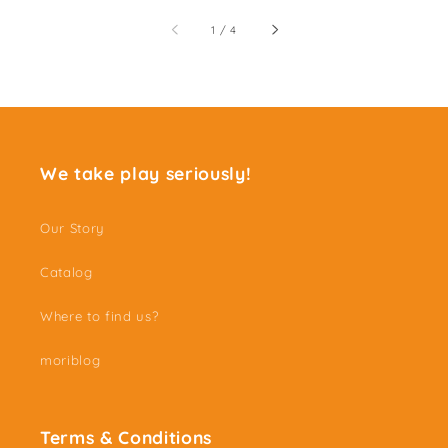
of
1
/
4
We take play seriously!
Our Story
Catalog
Where to find us?
moriblog
Terms & Conditions